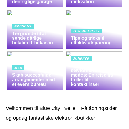
den rigtige garage
motivation
ØKONOMI
TIPS OG TRICKS
Tre grunde til at
sende dårlige
Tips og tricks til
betalere til inkasso
effektiv afspærring
SUNDHED
Når syn og
MAD
selvforståelse
Skab succesfulde
mødes: En rejse fra
arrangementer med
briller til
et event bureau
kontaktlinser
Velkommen til Blue City i Vejle – Få åbningstider
og opdag fantastiske elektronikbutikker!