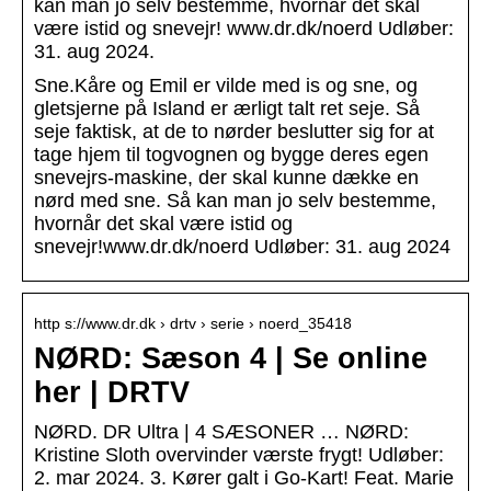
kan man jo selv bestemme, hvornår det skal
være istid og snevejr! www.dr.dk/noerd Udløber:
31. aug 2024.
Sne.Kåre og Emil er vilde med is og sne, og
gletsjerne på Island er ærligt talt ret seje. Så
seje faktisk, at de to nørder beslutter sig for at
tage hjem til togvognen og bygge deres egen
snevejrs-maskine, der skal kunne dække en
nørd med sne. Så kan man jo selv bestemme,
hvornår det skal være istid og
snevejr!www.dr.dk/noerd Udløber: 31. aug 2024
http s://www.dr.dk › drtv › serie › noerd_35418
NØRD: Sæson 4 | Se online
her | DRTV
NØRD. DR Ultra | 4 SÆSONER … NØRD:
Kristine Sloth overvinder værste frygt! Udløber:
2. mar 2024. 3. Kører galt i Go-Kart! Feat. Marie