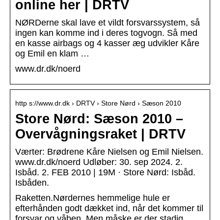
online her | DRTV
NØRDerne skal lave et vildt forsvarssystem, så
ingen kan komme ind i deres togvogn. Så med
en kasse airbags og 4 kasser æg udvikler Kåre
og Emil en klam …
www.dr.dk/noerd
http s://www.dr.dk › DRTV › Store Nørd › Sæson 2010
Store Nørd: Sæson 2010 –
Overvågningsraket | DRTV
Værter: Brødrene Kåre Nielsen og Emil Nielsen.
www.dr.dk/noerd Udløber: 30. sep 2024. 2.
Isbåd. 2. FEB 2010 | 19M · Store Nørd: Isbåd.
Isbåden.
Raketten.Nørdernes hemmelige hule er
efterhånden godt dækket ind, når det kommer til
forsvar og våben. Men måske er der stadig