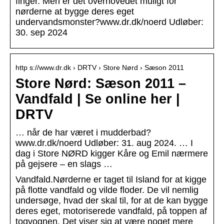
finger. Men er det overhovedet muligt for
nørderne at bygge deres eget
undervandsmonster?www.dr.dk/noerd Udløber:
30. sep 2024
http s://www.dr.dk › DRTV › Store Nørd › Sæson 2011
Store Nørd: Sæson 2011 –
Vandfald | Se online her |
DRTV
… når de har været i mudderbad?
www.dr.dk/noerd Udløber: 31. aug 2024. … I
dag i Store NØRD kigger Kåre og Emil nærmere
på gejsere – en slags …
Vandfald.Nørderne er taget til Island for at kigge
på flotte vandfald og vilde floder. De vil nemlig
undersøge, hvad der skal til, for at de kan bygge
deres eget, motoriserede vandfald, på toppen af
togvognen. Det viser sig at være noget mere