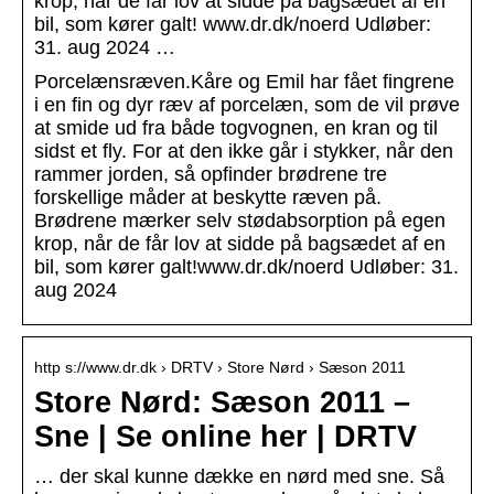
krop, når de får lov at sidde på bagsædet af en
bil, som kører galt! www.dr.dk/noerd Udløber:
31. aug 2024 …
Porcelænsræven.Kåre og Emil har fået fingrene
i en fin og dyr ræv af porcelæn, som de vil prøve
at smide ud fra både togvognen, en kran og til
sidst et fly. For at den ikke går i stykker, når den
rammer jorden, så opfinder brødrene tre
forskellige måder at beskytte ræven på.
Brødrene mærker selv stødabsorption på egen
krop, når de får lov at sidde på bagsædet af en
bil, som kører galt!www.dr.dk/noerd Udløber: 31.
aug 2024
http s://www.dr.dk › DRTV › Store Nørd › Sæson 2011
Store Nørd: Sæson 2011 –
Sne | Se online her | DRTV
… der skal kunne dække en nørd med sne. Så