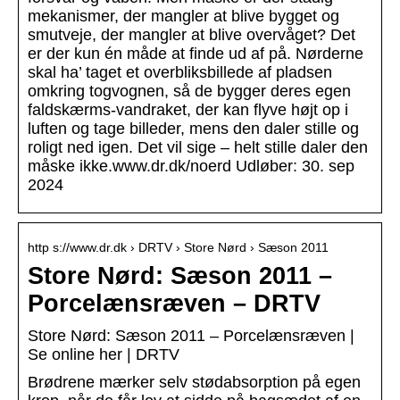
mekanismer, der mangler at blive bygget og
smutveje, der mangler at blive overvåget? Det
er der kun én måde at finde ud af på. Nørderne
skal ha’ taget et overbliksbillede af pladsen
omkring togvognen, så de bygger deres egen
faldskærms-vandraket, der kan flyve højt op i
luften og tage billeder, mens den daler stille og
roligt ned igen. Det vil sige – helt stille daler den
måske ikke.www.dr.dk/noerd Udløber: 30. sep
2024
http s://www.dr.dk › DRTV › Store Nørd › Sæson 2011
Store Nørd: Sæson 2011 –
Porcelænsræven – DRTV
Store Nørd: Sæson 2011 – Porcelænsræven |
Se online her | DRTV
Brødrene mærker selv stødabsorption på egen