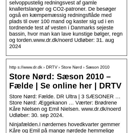
selvoppustelig redningsvest af gamle
knallertslanger og CO2-patroner. De besøger
også en kæmpemæssig redningsflåde med
plads til over 100 mand og kaster sig ud i en
tordnende test af vesten i Danmarks sejeste
bassin, hvor man kan lave kunstige bølger, regn
og torden.www.dr.dk/noerd Udløber: 31. aug
2024
http s://www.dr.dk › DRTV › Store Nørd › Sæson 2010
Store Nørd: Sæson 2010 –
Fælde | Se online her | DRTV
Store Nørd: Fælde. DR Ultra | 3 SÆSONER …
Store Nørd: Æggekanon … Værter: Brødrene
Kåre Nielsen og Emil Nielsen. www.dr.dk/noerd
Udløber: 30. sep 2024.
Ninjafælden.I nørdernes hovedkvarter gemmer
Kåre og Emil på mange nørdede hemmelige