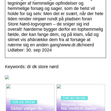
tegninger af hemmelige opfindelser og
hemmelige forsøg og sager, som de helst vil
holde for sig selv. Men det er svært, når der hele
tiden render ninjaer rundt på pladsen foran
Store Nørd-togvognen – de sniger sig ind
overalt! Nørderne bygger derfor en tophemmelig
fælde, der kan fange dem, og på klam, våd og
slimet vis afskrække dem fra at forsøge at
nærme sig en anden gang!www.dr.dk/noerd
Udløber: 30. sep 2024
Keywords: dr dk store nørd
TIPS OG TRICKS
TIPS OG TRICKS
Wegovy vægttab:
Sådan vælger du
Når medicin møder