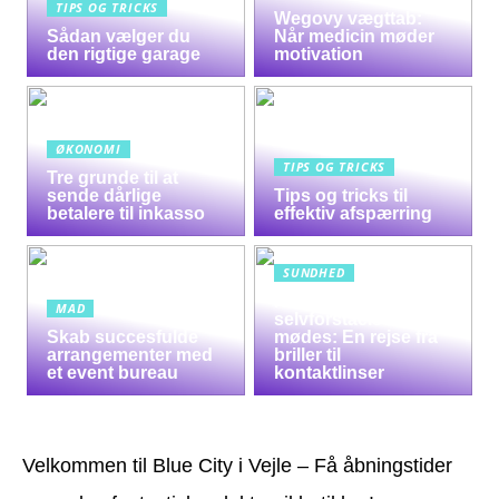
TIPS OG TRICKS
Wegovy vægttab:
Sådan vælger du
Når medicin møder
den rigtige garage
motivation
ØKONOMI
TIPS OG TRICKS
Tre grunde til at
sende dårlige
Tips og tricks til
betalere til inkasso
effektiv afspærring
SUNDHED
Når syn og
MAD
selvforståelse
Skab succesfulde
mødes: En rejse fra
arrangementer med
briller til
et event bureau
kontaktlinser
Velkommen til Blue City i Vejle – Få åbningstider