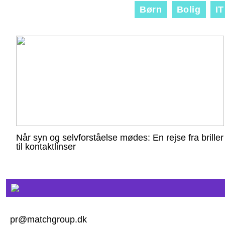
Børn
Bolig
IT
Når syn og selvforståelse mødes: En rejse fra briller
til kontaktlinser
pr@matchgroup.dk