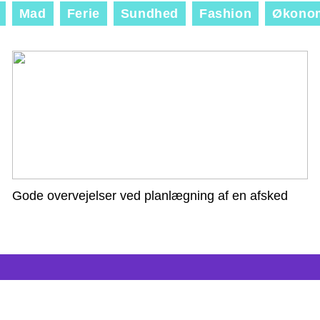
Mad
Ferie
Sundhed
Fashion
Økono
Gode overvejelser ved planlægning af en afsked