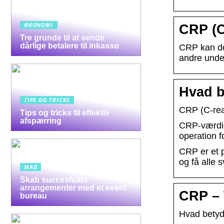
ØKONOMI
CRP (C
Tre grunde til at sende
dårlige betalere til inkasso
CRP kan dog
andre unde
Hvad b
TIPS OG TRICKS
CRP (C-reak
Tips og tricks til effektiv
afspærring
CRP-værdie
operation f
CRP er et p
og få alle 
MAD
Skab succesfulde
arrangementer med et event
CRP – 
bureau
Hvad betyd