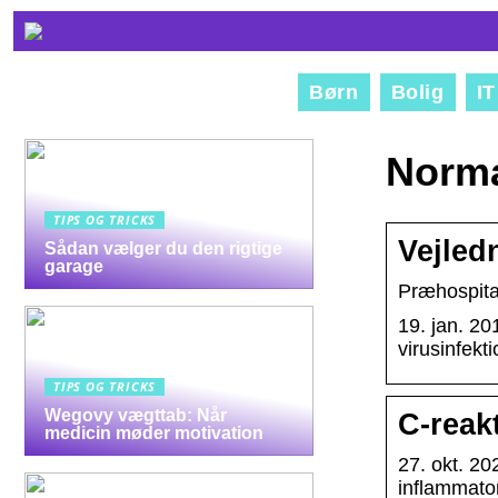
Børn
Bolig
IT
Norma
TIPS OG TRICKS
Vejled
Sådan vælger du den rigtige
garage
Præhospital
19. jan. 20
virusinfekt
TIPS OG TRICKS
Wegovy vægttab: Når
C-reak
medicin møder motivation
27. okt. 20
inflammator