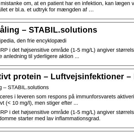
 mistanke om, at en patient har en infektion, kan lægen v
allet er bl.a. et udtryk for mængden af …
ling – STABIL.solutions
pedia, den frie encyklopædi
CRP i det højsensitive område (1-5 mg/L) angiver større
 anledning til yderligere aktion ...
tivt protein – Luftvejsinfektioner
 – STABIL.solutions
eres i leveren som respons på immunforsvarets aktiverin
t (< 10 mg/l), men stiger efter ...
RP i det højsensitive område (1-5 mg/L) angiver størrel
ygdomme starter med lav inflammationsgrad.