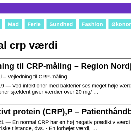
Mad
Ferie
Sundhed
Fashion
Økono
l crp værdi
ning til CRP-måling – Region Nord
 – Vejledning til CRP-måling
19 — Ved infektioner med bakterier ses meget høje værdi
ioner sjældent giver værdier over 20 mg/ …
tivt protein (CRP),P – Patienthån
21 — En normal CRP har en høj negativ prædiktiv værdi fo
iske tilstande, dvs. · En forhøjet værdi, …