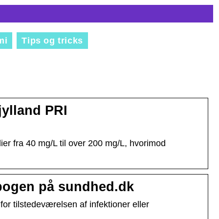
mi
Tips og tricks
jylland PRI
er fra 40 mg/L til over 200 mg/L, hvorimod
dbogen på sundhed.dk
r tilstedeværelsen af infektioner eller