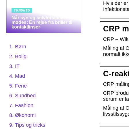
Hvis der er
Infektionst
SUNDHED
Når syn og selvforståelse
mødes: En rejse fra briller til
kontaktlinser
CRP må
CRP – Wiki
Børn
Måling af 
normalt ikke
Bolig
IT
C-reak
Mad
CRP måling
Ferie
CRP produc
Sundhed
serum er lav
Fashion
Måling af C
livsstilss
Økonomi
Tips og tricks