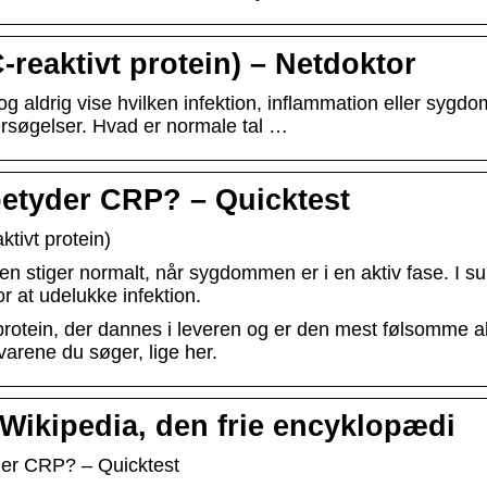
-reaktivt protein) – Netdoktor
 aldrig vise hvilken infektion, inflammation eller sygdom
rsøgelser. Hvad er normale tal …
etyder CRP? – Quicktest
tivt protein)
n stiger normalt, når sygdommen er i en aktiv fase. I s
or at udelukke infektion.
rotein, der dannes i leveren og er den mest følsomme ak
svarene du søger, lige her.
Wikipedia, den frie encyklopædi
er CRP? – Quicktest