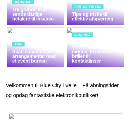
ØKONOMI
TIPS OG TRICKS
Tre grunde til at
sende dårlige
Tips og tricks til
betalere til inkasso
effektiv afspærring
SUNDHED
Når syn og
MAD
selvforståelse
Skab succesfulde
mødes: En rejse fra
arrangementer med
briller til
et event bureau
kontaktlinser
Velkommen til Blue City i Vejle – Få åbningstider
og opdag fantastiske elektronikbutikker!