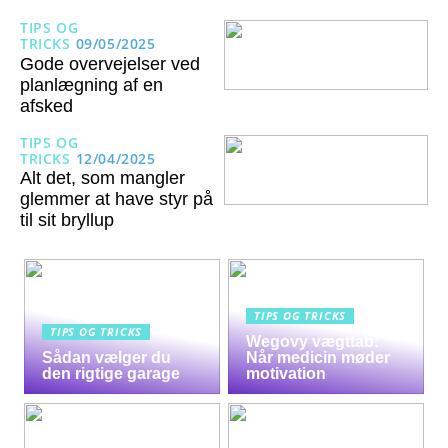
TIPS OG
TRICKS
09/05/2025
Gode overvejelser ved
planlægning af en
afsked
TIPS OG
TRICKS
12/04/2025
Alt det, som mangler
glemmer at have styr på
til sit bryllup
TIPS OG TRICKS
TIPS OG TRICKS
Wegovy vægttab:
Sådan vælger du
Når medicin møder
den rigtige garage
motivation