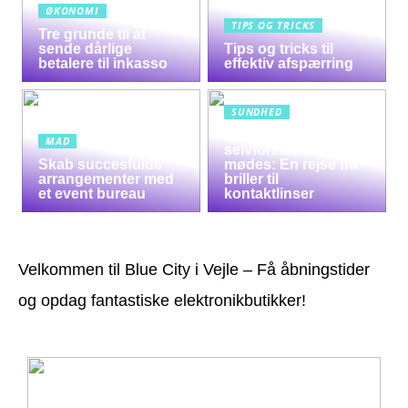
ØKONOMI
TIPS OG TRICKS
Tre grunde til at
sende dårlige
Tips og tricks til
betalere til inkasso
effektiv afspærring
SUNDHED
Når syn og
MAD
selvforståelse
Skab succesfulde
mødes: En rejse fra
arrangementer med
briller til
et event bureau
kontaktlinser
Velkommen til Blue City i Vejle – Få åbningstider
og opdag fantastiske elektronikbutikker!