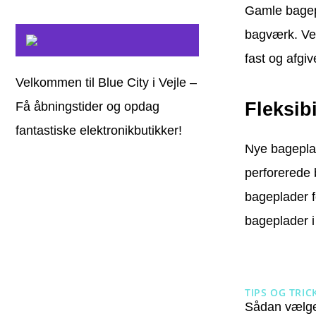
Gamle bagepl
bagværk. Ved
fast og afgi
Velkommen til Blue City i Vejle –
Fleksibi
Få åbningstider og opdag
fantastiske elektronikbutikker!
Nye bageplad
perforerede 
bageplader f
bageplader i
TIPS OG TRIC
Sådan vælge