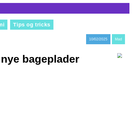
mi
Tips og tricks
10/02/2025
Mad
e nye bageplader