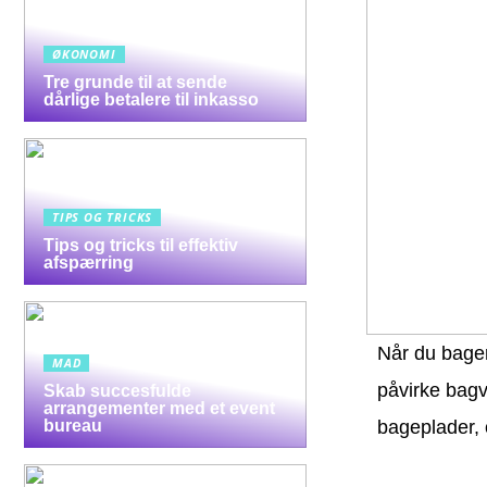
ØKONOMI
Tre grunde til at sende
dårlige betalere til inkasso
TIPS OG TRICKS
Tips og tricks til effektiv
afspærring
Når du bager,
MAD
påvirke bagv
Skab succesfulde
arrangementer med et event
bureau
bageplader, 