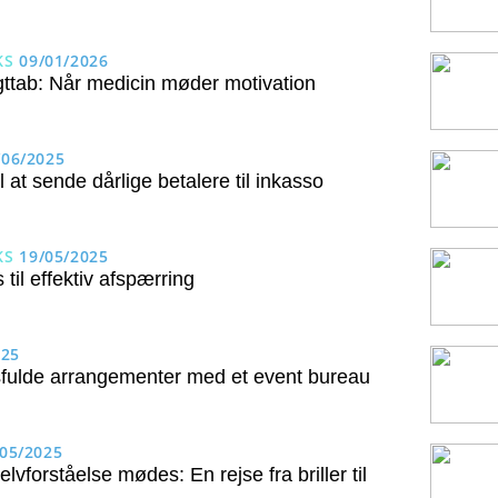
KS
09/01/2026
tab: Når medicin møder motivation
/06/2025
l at sende dårlige betalere til inkasso
KS
19/05/2025
s til effektiv afspærring
025
fulde arrangementer med et event bureau
/05/2025
lvforståelse mødes: En rejse fra briller til