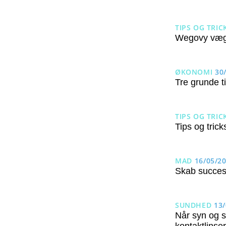
TIPS OG TRIC
Wegovy vægt
ØKONOMI
30
Tre grunde ti
TIPS OG TRIC
Tips og trick
MAD
16/05/2
Skab succes
SUNDHED
13
Når syn og se
kontaktlinser