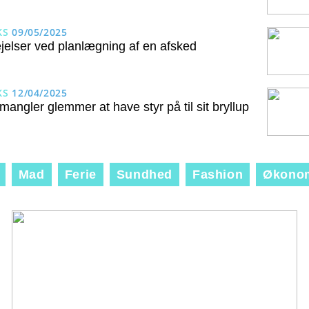
KS
09/05/2025
elser ved planlægning af en afsked
KS
12/04/2025
mangler glemmer at have styr på til sit bryllup
Mad
Ferie
Sundhed
Fashion
Økono