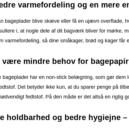
edre varmefordeling og en mere e
n bageplader blive skæve eller få en ujævn overflade, hvil
sultere i, at nogle dele af dit bagværk bliver for mørke,
vn varmefordeling, så dine småkager, brød og kager får e
 være mindre behov for bagepapir 
bageplader har en non-stick belægning, som gør dem le
 fedtstof. Det betyder ikke kun, at du sparer penge på til
ødvendigt fedtstof. På den måde er det altså en rigtig god
 holdbarhed og bedre hygiejne – 